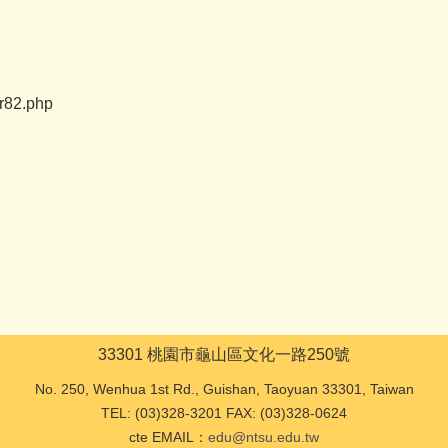
r82.php
33301 桃園市龜山區文化一路250號
No. 250, Wenhua 1st Rd., Guishan, Taoyuan 33301, Taiwan
TEL: (03)328-3201 FAX: (03)328-0624
cte EMAIL：
edu@ntsu.edu.tw