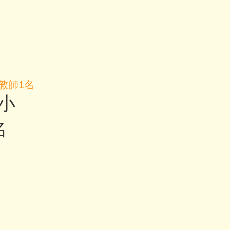
教師1名
小
名