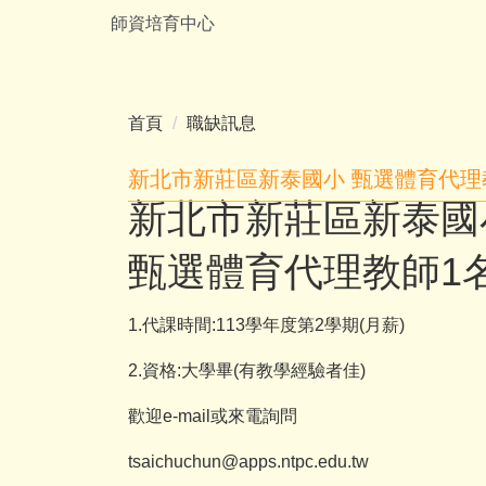
跳
師資培育中心
到
主
要
內
首頁
職缺訊息
容
區
新北市新莊區新泰國小 甄選體育代理
新北市新莊區新泰國
甄選體育代理教師1
1.代課時間:113學年度第2學期(月薪)
2.資格:大學畢(有教學經驗者佳)
歡迎e-mail或來電詢問
tsaichuchun@apps.ntpc.edu.tw